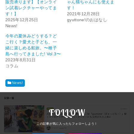
販売承ります】【オンライ
ゃん猫ちゃんにも使えま
ン試着レクチャーやってま
す！
す！】
2021年12月28日
2025年12月25日
gyuttone!のおはなし
News!
今年の夏休みどうする？ど
こ行く？愛犬と子ども、一
緒に楽しめる船旅。〜種子
島へ行ってきました! Vol.3〜
2023年8月31日
コラム
News!
FOLLOW