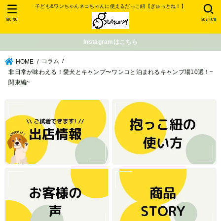
子ども&ワンちゃんネコちゃんに使えるだっこ紐【ぎゅっとね！】
MENU
SEARCH
Instagramはこちら
コラム
HOME
非日常が味わえる！愛犬とキャンプ〜ワンコと泊まれるキャンプ場10選！~
関東編~