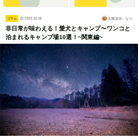
2023.02.18
広報担当：なり
コラム
非日常が味わえる！愛犬とキャンプ〜ワンコと
泊まれるキャンプ場10選！~関東編~