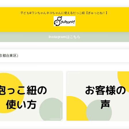
子ども&ワンちゃんネコちゃんに使えるだっこ紐【ぎゅっとね！】
Instagramはこちら
京都台東区）