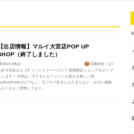
【出店情報】マルイ大宮店POP UP
SHOP（終了しました）
2023.08.31
広報担当：なり
丸井大宮店さん ２F イベントスペースにて 期間限定ショップをオープ
ンします！ 今回は、子どもにもペットにも使える抱っこ紐
gyuttone!oneだけでなく、モフモフ好きにはたまらない、かわい雑貨
もたくさんご用意しており...